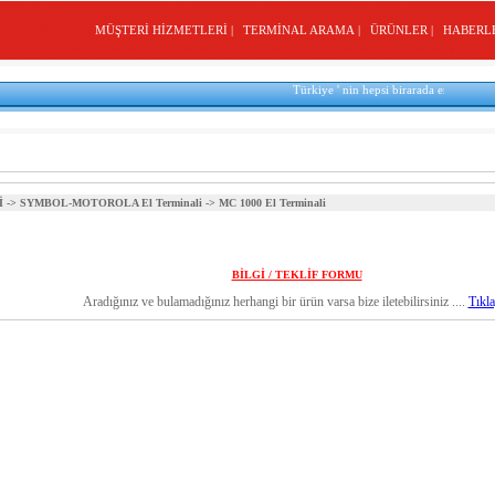
MÜŞTERİ HİZMETLERİ |
TERMİNAL ARAMA |
ÜRÜNLER |
HABERL
Türkiye ' nin hepsi birarada en büyük Mob
İ
->
SYMBOL-MOTOROLA El Terminali
-> MC 1000 El Terminali
BİLGİ / TEKLİF FORMU
Aradığınız ve bulamadığınız herhangi bir ürün varsa bize iletebilirsiniz ....
Tıkla