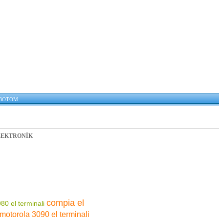
Dokunmatik Ekran
Barkod Okuyucu
Satışımız vardır
»» Ticari Yazılım
Entegrasyonu
Logo Uyumlu El Terminali
LOGO Uyumlu El Terminali
Tiger Uyumlu El Terminali
Mikro Uyumlu El Terminali
Netsis Uyumlu El Terminali
Eta Uyumlu El Terminali
BOTOM
Özel Çözümler
LEKTRONİK
»» 2. El El terminali
Farklı marka ve modellerde 2.
El el terminallerimiz için
bizimle iletişime geçiniz!
»»
mobotom@hotmail.com
ONLINE DESTEK
compia el
80 el terminali
Tüm Sorularınız için MSN
listenize ekleyebilirsiniz!
motorola 3090 el terminali