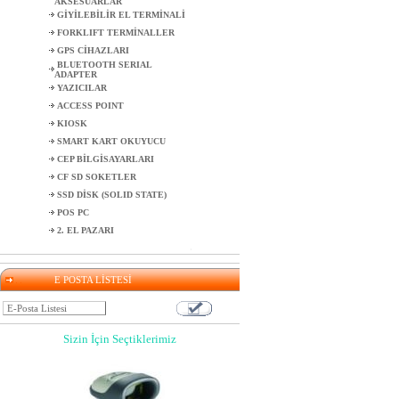
AKSESUARLAR
GİYİLEBİLİR EL TERMİNALİ
FORKLIFT TERMİNALLER
GPS CİHAZLARI
BLUETOOTH SERIAL
ADAPTER
YAZICILAR
ACCESS POINT
KIOSK
SMART KART OKUYUCU
CEP BİLGİSAYARLARI
CF SD SOKETLER
SSD DİSK (SOLID STATE)
POS PC
2. EL PAZARI
E POSTA LİSTESİ
Sizin İçin Seçtiklerimiz