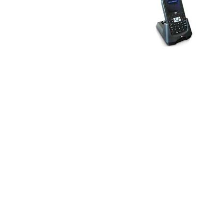
sonrası...
»» Teknik Servis
Teknik Servis Verdiğimiz
Modeller
Motorola / Symbol El terminali
Mobile Compia M3 El
terminali
Mobile Compia M3 Plus El
terminali
Casio El terminali
Datalogic El terminali
Newland El terminali
Pitech El terminali
WideFly Cep Bilgisayarı
»» El Terminali Nedir ?
»» Yedek Parça Temini
Her Türlü Marka Model El
terminali için;
Batarya
Aktarım Şarj Ünitesi (Cradle)
Power Supply
Araç Şarj Ünitesi
Kalem