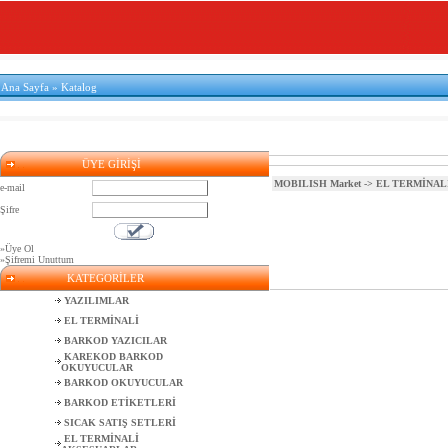
Ana Sayfa
»
Katalog
ÜYE GİRİŞİ
MOBILISH Market
->
EL TERMİNAL
e-mail
Şifre
»Üye Ol
»Şifremi Unuttum
KATEGORİLER
YAZILIMLAR
EL TERMİNALİ
BARKOD YAZICILAR
KAREKOD BARKOD
OKUYUCULAR
BARKOD OKUYUCULAR
BARKOD ETİKETLERİ
SICAK SATIŞ SETLERİ
EL TERMİNALİ