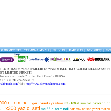
Rİ HİZMETLERİ |
TERMİNAL ARAMA |
ÜRÜNLER |
HABERLER |
BAYİ GİRİŞİ |
MO
BİL OTOMASYON SİSTEMLERİ DONANIM İŞLETİM YAZILIM BİLGİSAYAR E
RET LİMİTED ŞİRKETİ
.
Tanpınar Cad. Burçin 2 İş Hanı Kat 4 Daire:17 BURSA
57 27
Faks :
90 224 225 51 75
naliburada.com
Web :
http://www.elterminaliburada.com
000 el terminali
tiger uyumlu yazılımı
newland pt9
m3 7100 el terminali
lx300 yazıcı seti
li
mc 65 el terminali
datamax barkod yazıcı
m3t pil