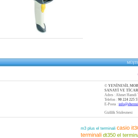
MÜŞTE
©
YENİNESİL MO
SANAYİ VE TİCA
Adres : Ahmet Hamdi 
Telefon :
90 224 225 
E-Posta :
info@eltermi
Gizlilik Sözlesmesi
casio it3
m3 plus el terminali
terminali
dt350 el termina