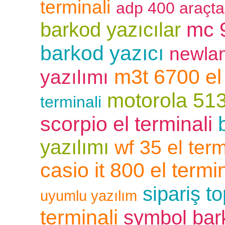
terminali
adp 400 araçt
mc 9
barkod yazıcılar
barkod yazıcı
newlan
m3t 6700 el 
yazılımı
motorola 513
terminali
scorpio el terminali
yazılımı
wf 35 el term
casio it 800 el termin
sipariş t
uyumlu yazılım
terminali
symbol bar