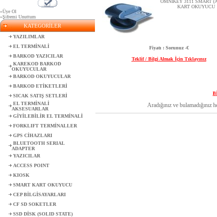
OMNIKEY 3111 SMART (A
KART OKUYUCU
»Üye Ol
»Şifremi Unuttum
KATEGORİLER
YAZILIMLAR
EL TERMİNALİ
Fiyatı : Sorunuz -€
BARKOD YAZICILAR
Teklif / Bilgi Almak İçin Tıklayınız
KAREKOD BARKOD
OKUYUCULAR
BARKOD OKUYUCULAR
BARKOD ETİKETLERİ
B
SICAK SATIŞ SETLERİ
EL TERMİNALİ
Aradığınız ve bulamadığınız her
AKSESUARLAR
GİYİLEBİLİR EL TERMİNALİ
FORKLIFT TERMİNALLER
GPS CİHAZLARI
BLUETOOTH SERIAL
ADAPTER
YAZICILAR
ACCESS POINT
KIOSK
SMART KART OKUYUCU
CEP BİLGİSAYARLARI
CF SD SOKETLER
SSD DİSK (SOLID STATE)