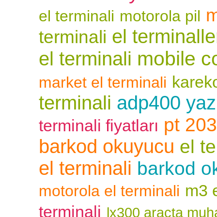
m
el terminali
motorola pil
el terminalle
terminali
mobile c
el terminali
karek
market el terminali
terminali
adp400 yazı
pt 203
terminali fiyatları
barkod okuyucu
el t
el terminali
barkod ok
m3 e
motorola el terminali
terminali
lx300 araçta mu