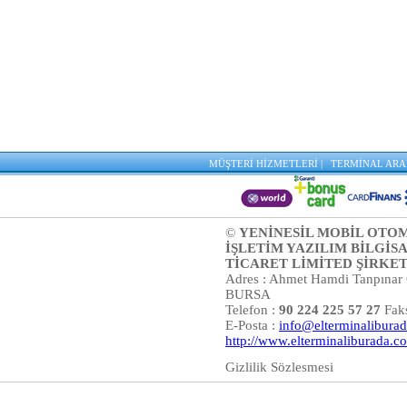
MÜŞTERİ HİZMETLERİ |
TERMİNAL ARA
©
YENİNESİL MOBİL OTO
İŞLETİM YAZILIM BİLGİS
TİCARET LİMİTED ŞİRKE
Adres : Ahmet Hamdi Tanpınar C
BURSA
Telefon :
90 224 225 57 27
Fak
E-Posta :
info@elterminalibura
http://www.elterminaliburada.c
Gizlilik Sözlesmesi