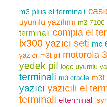
casi
m3 plus el terminali
uyumlu yazılımı
m3 7100 e
compia el ter
terminali
lx300 yazıcı seti
mc 6
motorola 3
yazıcı
m3t pil
yedek pil
logo uyumlu ya
terminali
m3t 
m3 cradle
yazıcı
yazıcılı el ter
terminali
elterminali
sym