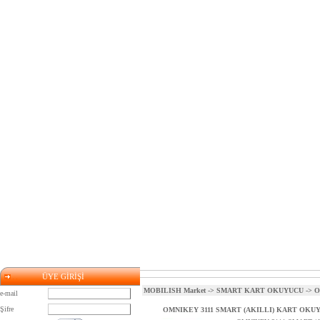
ÜYE GİRİŞİ
MOBILISH Market
->
SMART KART OKUYUCU
-> 
e-mail
Şifre
OMNIKEY 3111 SMART (AKILLI) KART OKU